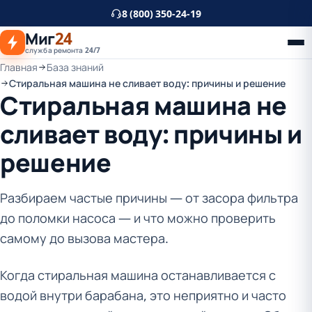
К
8 (800) 350-24-19
основному
Миг
24
контенту
служба ремонта 24/7
Главная
База знаний
Стиральная машина не сливает воду: причины и решение
Стиральная машина не
сливает воду: причины и
решение
Разбираем частые причины — от засора фильтра
до поломки насоса — и что можно проверить
самому до вызова мастера.
Когда стиральная машина останавливается с
водой внутри барабана, это неприятно и часто