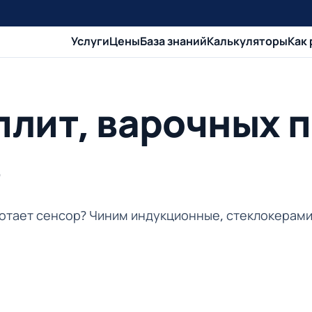
Услуги
Цены
База знаний
Калькуляторы
Как
лит, варочных п
в
ботает сенсор? Чиним индукционные, стеклокерами