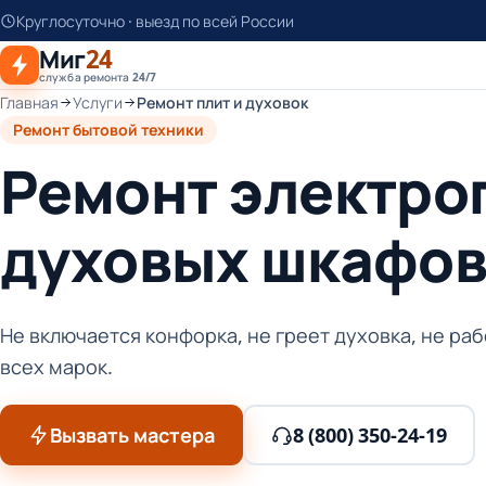
К
Круглосуточно · выезд по всей России
основному
Миг
24
контенту
служба ремонта 24/7
Главная
Услуги
Ремонт плит и духовок
Ремонт бытовой техники
Ремонт электроп
духовых шкафо
Не включается конфорка, не греет духовка, не ра
всех марок.
Вызвать мастера
8 (800) 350-24-19