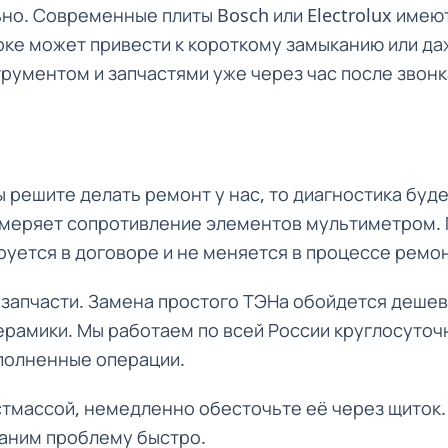
но. Современные плиты Bosch или Electrolux имею
орке может привести к короткому замыканию или 
ументом и запчастями уже через час после звонка 
ы решите делать ремонт у нас, то диагностика буд
измеряет сопротивление элементов мультиметром.
руется в договоре и не меняется в процессе ремон
 запчасти. Замена простого ТЭНа обойдется дешев
ерамики. Мы работаем по всей России круглосуточ
ыполненные операции.
астмассой, немедленно обесточьте её через щиток
раним проблему быстро.