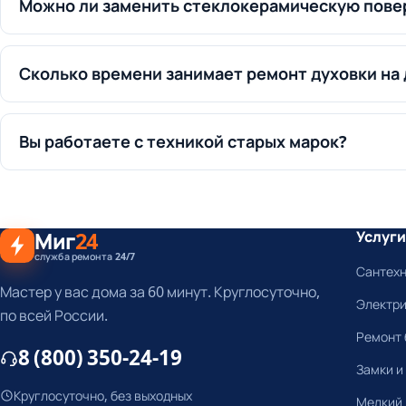
Можно ли заменить стеклокерамическую повер
Сколько времени занимает ремонт духовки на
Вы работаете с техникой старых марок?
Миг
24
Услуги
служба ремонта 24/7
Сантех
Мастер у вас дома за 60 минут. Круглосуточно,
Электр
по всей России.
Ремонт 
8 (800) 350-24-19
Замки и
Круглосуточно, без выходных
Мелкий