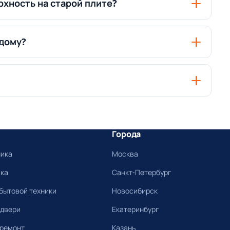
хность на старой плите?
 дому?
Города
ника
Москва
ика
Санкт-Петербург
бытовой техники
Новосибирск
 двери
Екатеринбург
 ремонт
Казань