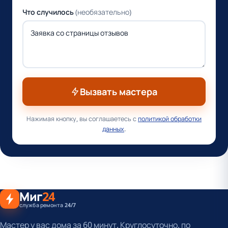
Что случилось
(необязательно)
Вызвать мастера
Нажимая кнопку, вы соглашаетесь с
политикой обработки
данных
.
Миг
24
служба ремонта 24/7
Мастер у вас дома за 60 минут. Круглосуточно, по