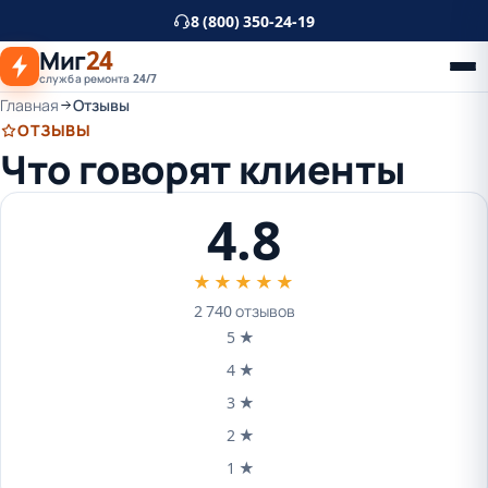
К
8 (800) 350-24-19
основному
Миг
24
контенту
служба ремонта 24/7
Главная
Отзывы
ОТЗЫВЫ
Что говорят клиенты
4.8
★★★★★
2 740 отзывов
5 ★
4 ★
3 ★
2 ★
1 ★