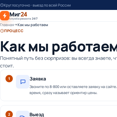
К
Круглосуточно · выезд по всей России
основному
Миг
24
контенту
служба ремонта 24/7
Главная
Как мы работаем
ПРОЦЕСС
Как мы работае
Понятный путь без сюрпризов: вы всегда знаете, ч
стоит.
Заявка
1
Звоните по 8-800 или оставляете заявку на сайте
время, сразу называет ориентир цены.
Выезд
2