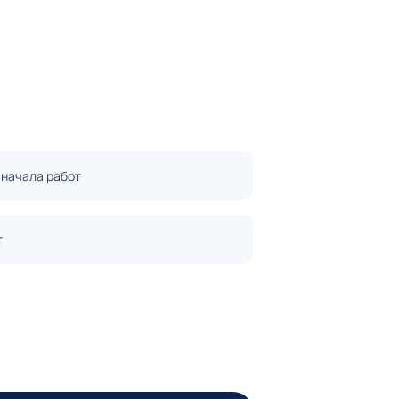
 начала работ
т