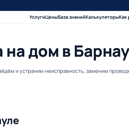
Услуги
Цены
База знаний
Калькуляторы
Как
 на дом в Барна
Найдём и устраним неисправность, заменим проводк
ауле