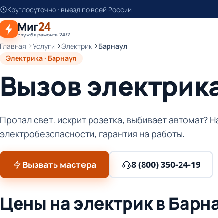
К
Круглосуточно · выезд по всей России
основному
Миг
24
контенту
служба ремонта 24/7
Главная
Услуги
Электрик
Барнаул
Электрика · Барнаул
Вызов электрика
Пропал свет, искрит розетка, выбивает автомат? 
электробезопасности, гарантия на работы.
Вызвать мастера
8 (800) 350-24-19
Цены на электрик в Барн