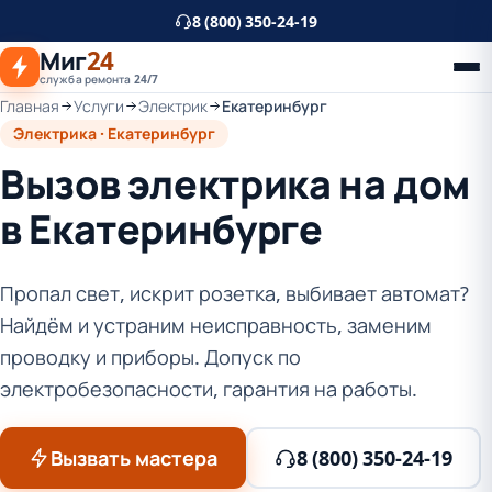
К
8 (800) 350-24-19
основному
Миг
24
контенту
служба ремонта 24/7
Главная
Услуги
Электрик
Екатеринбург
Электрика · Екатеринбург
Вызов электрика на дом
в Екатеринбурге
Пропал свет, искрит розетка, выбивает автомат?
Найдём и устраним неисправность, заменим
проводку и приборы. Допуск по
электробезопасности, гарантия на работы.
Вызвать мастера
8 (800) 350-24-19