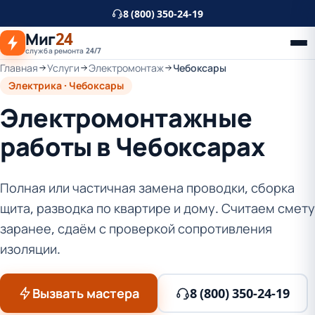
К
8 (800) 350-24-19
основному
Миг
24
контенту
служба ремонта 24/7
Главная
Услуги
Электромонтаж
Чебоксары
Электрика · Чебоксары
Электромонтажные
работы в Чебоксарах
Полная или частичная замена проводки, сборка
щита, разводка по квартире и дому. Считаем смету
заранее, сдаём с проверкой сопротивления
изоляции.
Вызвать мастера
8 (800) 350-24-19