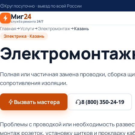
К
Круглосуточно · выезд по всей России
основному
Миг
24
контенту
служба ремонта 24/7
Главная
Услуги
Электромонтаж
Казань
Электрика · Казань
Электромонтажн
Полная или частичная замена проводки, сборка щи
сопротивления изоляции.
Вызвать мастера
8 (800) 350-24-19
Проблемы с проводкой или необходимость развест
монтаж розеток, установку щитков и прокладку ка