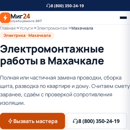
К
8 (800) 350-24-19
основному
Миг
24
контенту
служба ремонта 24/7
Главная
Услуги
Электромонтаж
Махачкала
Электрика · Махачкала
Электромонтажные
работы в Махачкале
Полная или частичная замена проводки, сборка
щита, разводка по квартире и дому. Считаем смету
заранее, сдаём с проверкой сопротивления
изоляции.
Вызвать мастера
8 (800) 350-24-19