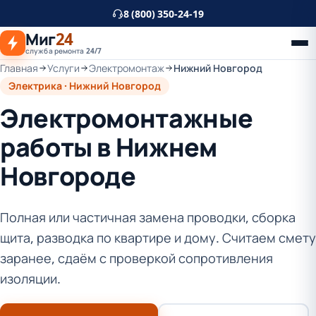
К
8 (800) 350-24-19
основному
Миг
24
контенту
служба ремонта 24/7
Главная
Услуги
Электромонтаж
Нижний Новгород
Электрика · Нижний Новгород
Электромонтажные
работы в Нижнем
Новгороде
Полная или частичная замена проводки, сборка
щита, разводка по квартире и дому. Считаем смету
заранее, сдаём с проверкой сопротивления
изоляции.