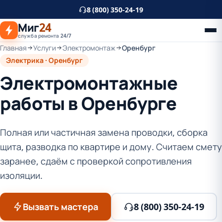
К
8 (800) 350-24-19
основному
Миг
24
контенту
служба ремонта 24/7
Главная
Услуги
Электромонтаж
Оренбург
Электрика · Оренбург
Электромонтажные
работы в Оренбурге
Полная или частичная замена проводки, сборка
щита, разводка по квартире и дому. Считаем смету
заранее, сдаём с проверкой сопротивления
изоляции.
Вызвать мастера
8 (800) 350-24-19