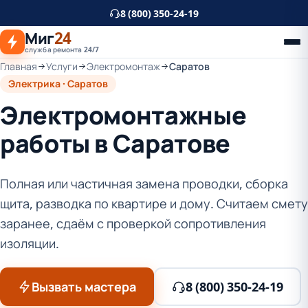
К
8 (800) 350-24-19
основному
Миг
24
контенту
служба ремонта 24/7
Главная
Услуги
Электромонтаж
Саратов
Электрика · Саратов
Электромонтажные
работы в Саратове
Полная или частичная замена проводки, сборка
щита, разводка по квартире и дому. Считаем смету
заранее, сдаём с проверкой сопротивления
изоляции.
Вызвать мастера
8 (800) 350-24-19