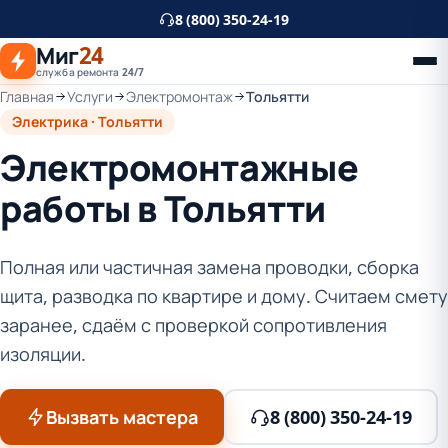
К
8 (800) 350-24-19
основному
Миг
24
контенту
служба ремонта 24/7
Главная
Услуги
Электромонтаж
Тольятти
Электрика · Тольятти
Электромонтажные
работы в Тольятти
Полная или частичная замена проводки, сборка
щита, разводка по квартире и дому. Считаем смету
заранее, сдаём с проверкой сопротивления
изоляции.
Вызвать мастера
8 (800) 350-24-19