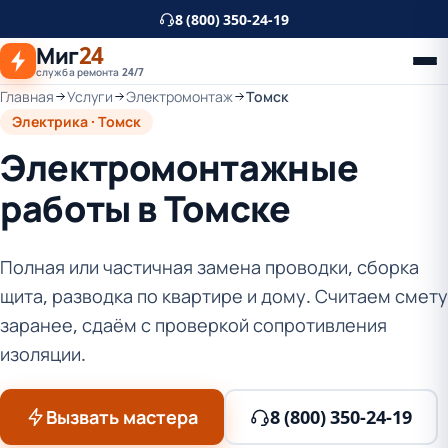
К
8 (800) 350-24-19
основному
Миг
24
контенту
служба ремонта 24/7
Главная
Услуги
Электромонтаж
Томск
Электрика · Томск
Электромонтажные
работы в Томске
Полная или частичная замена проводки, сборка
щита, разводка по квартире и дому. Считаем смету
заранее, сдаём с проверкой сопротивления
изоляции.
Вызвать мастера
8 (800) 350-24-19