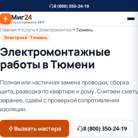
К
8 (800) 350-24-19
основному
Миг
24
контенту
служба ремонта 24/7
Главная
Услуги
Электромонтаж
Тюмень
Электрика · Тюмень
Электромонтажные
работы в Тюмени
Полная или частичная замена проводки, сборка
щита, разводка по квартире и дому. Считаем смету
заранее, сдаём с проверкой сопротивления
изоляции.
Вызвать мастера
8 (800) 350-24-19