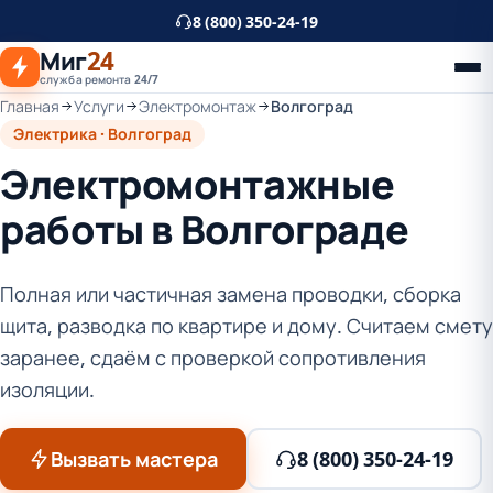
К
8 (800) 350-24-19
основному
Миг
24
контенту
служба ремонта 24/7
Главная
Услуги
Электромонтаж
Волгоград
Электрика · Волгоград
Электромонтажные
работы в Волгограде
Полная или частичная замена проводки, сборка
щита, разводка по квартире и дому. Считаем смету
заранее, сдаём с проверкой сопротивления
изоляции.
Вызвать мастера
8 (800) 350-24-19