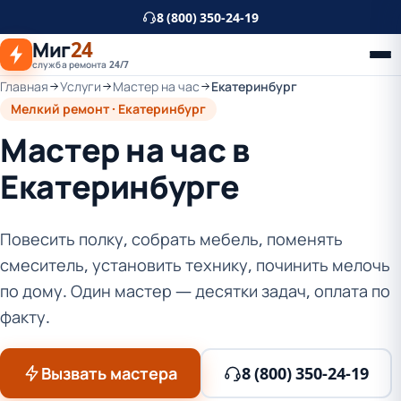
К
8 (800) 350-24-19
основному
Миг
24
контенту
служба ремонта 24/7
Главная
Услуги
Мастер на час
Екатеринбург
Мелкий ремонт · Екатеринбург
Мастер на час в
Екатеринбурге
Повесить полку, собрать мебель, поменять
смеситель, установить технику, починить мелочь
по дому. Один мастер — десятки задач, оплата по
факту.
Вызвать мастера
8 (800) 350-24-19