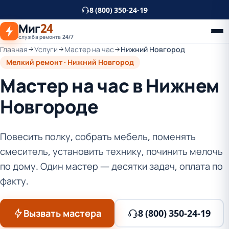
К
8 (800) 350-24-19
основному
Миг
24
контенту
служба ремонта 24/7
Главная
Услуги
Мастер на час
Нижний Новгород
Мелкий ремонт · Нижний Новгород
Мастер на час в Нижнем
Новгороде
Повесить полку, собрать мебель, поменять
смеситель, установить технику, починить мелочь
по дому. Один мастер — десятки задач, оплата по
факту.
Вызвать мастера
8 (800) 350-24-19