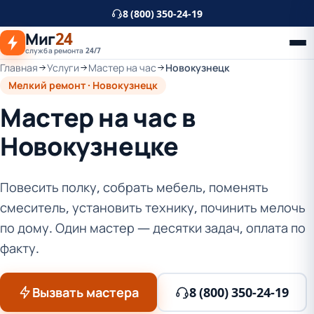
К
8 (800) 350-24-19
основному
Миг
24
контенту
служба ремонта 24/7
Главная
Услуги
Мастер на час
Новокузнецк
Мелкий ремонт · Новокузнецк
Мастер на час в
Новокузнецке
Повесить полку, собрать мебель, поменять
смеситель, установить технику, починить мелочь
по дому. Один мастер — десятки задач, оплата по
факту.
Вызвать мастера
8 (800) 350-24-19