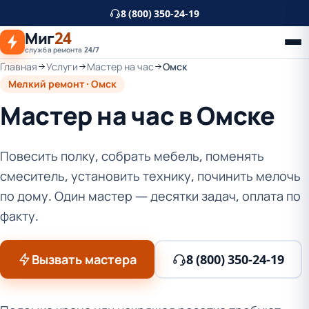
К
8 (800) 350-24-19
основному
Миг
24
контенту
служба ремонта 24/7
Главная
Услуги
Мастер на час
Омск
Мелкий ремонт · Омск
Мастер на час в Омске
Повесить полку, собрать мебель, поменять
смеситель, установить технику, починить мелочь
по дому. Один мастер — десятки задач, оплата по
факту.
Вызвать мастера
8 (800) 350-24-19