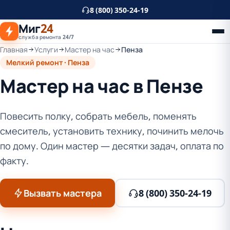
К
8 (800) 350-24-19
основному
Миг
24
контенту
служба ремонта 24/7
Главная
Услуги
Мастер на час
Пенза
Мелкий ремонт · Пенза
Мастер на час в Пензе
Повесить полку, собрать мебель, поменять
смеситель, установить технику, починить мелочь
по дому. Один мастер — десятки задач, оплата по
факту.
Вызвать мастера
8 (800) 350-24-19