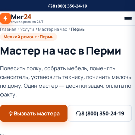
К
8 (800) 350-24-19
основному
Миг
24
контенту
служба ремонта 24/7
Главная
Услуги
Мастер на час
Пермь
Мелкий ремонт · Пермь
Мастер на час в Перми
Повесить полку, собрать мебель, поменять
смеситель, установить технику, починить мелочь
по дому. Один мастер — десятки задач, оплата по
факту.
Вызвать мастера
8 (800) 350-24-19