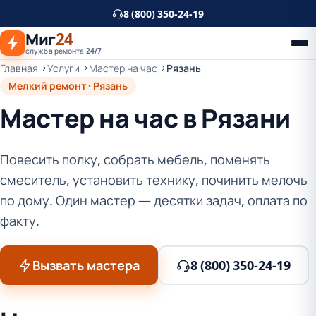
К
8 (800) 350-24-19
основному
Миг
24
контенту
служба ремонта 24/7
Главная
Услуги
Мастер на час
Рязань
Мелкий ремонт · Рязань
Мастер на час в Рязани
Повесить полку, собрать мебель, поменять
смеситель, установить технику, починить мелочь
по дому. Один мастер — десятки задач, оплата по
факту.
Вызвать мастера
8 (800) 350-24-19