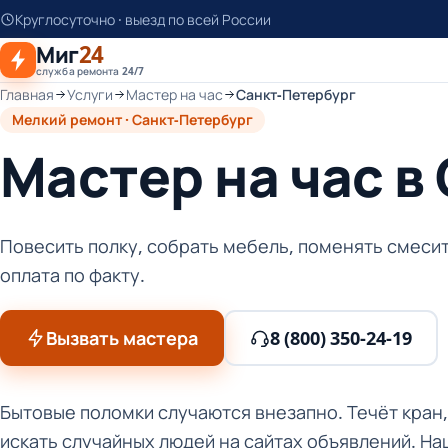
К
Круглосуточно · выезд по всей России
основному
Миг
24
контенту
служба ремонта 24/7
Главная
Услуги
Мастер на час
Санкт-Петербург
Мелкий ремонт · Санкт-Петербург
Мастер на час в
Повесить полку, собрать мебель, поменять смесит
оплата по факту.
Вызвать мастера
8 (800) 350-24-19
Бытовые поломки случаются внезапно. Течёт кран,
искать случайных людей на сайтах объявлений. На