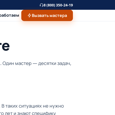
8 (800) 350-24-19
 работаем
Вызвать мастера
ге
. Один мастер — десятки задач,
 В таких ситуациях не нужно
о лет и знают специфику