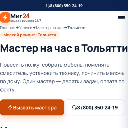
К
8 (800) 350-24-19
основному
Миг
24
контенту
служба ремонта 24/7
Главная
Услуги
Мастер на час
Тольятти
Мелкий ремонт · Тольятти
Мастер на час в Тольятти
Повесить полку, собрать мебель, поменять
смеситель, установить технику, починить мелочь
по дому. Один мастер — десятки задач, оплата по
факту.
Вызвать мастера
8 (800) 350-24-19