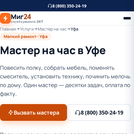
К
8 (800) 350-24-19
основному
Миг
24
контенту
служба ремонта 24/7
Главная
Услуги
Мастер на час
Уфа
Мелкий ремонт · Уфа
Мастер на час в Уфе
Повесить полку, собрать мебель, поменять
смеситель, установить технику, починить мелочь
по дому. Один мастер — десятки задач, оплата по
факту.
Вызвать мастера
8 (800) 350-24-19