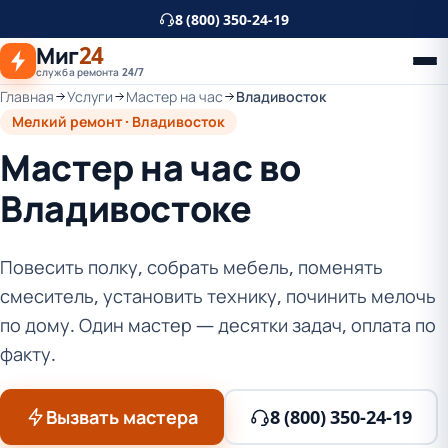
К
8 (800) 350-24-19
основному
Миг
24
контенту
служба ремонта 24/7
Главная
Услуги
Мастер на час
Владивосток
Мелкий ремонт · Владивосток
Мастер на час во
Владивостоке
Повесить полку, собрать мебель, поменять
смеситель, установить технику, починить мелочь
по дому. Один мастер — десятки задач, оплата по
факту.
Вызвать мастера
8 (800) 350-24-19