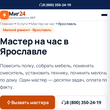
К
8 (800) 350-24-19
основному
Миг
24
контенту
служба ремонта 24/7
Главная
Услуги
Мастер на час
Ярославль
Мелкий ремонт · Ярославль
Мастер на час в
Ярославле
Повесить полку, собрать мебель, поменять
смеситель, установить технику, починить мелочь
по дому. Один мастер — десятки задач, оплата по
факту.
Вызвать мастера
8 (800) 350-24-19