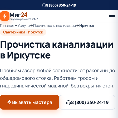
К
8 (800) 350-24-19
основному
Миг
24
контенту
служба ремонта 24/7
Главная
Услуги
Прочистка канализации
Иркутск
Сантехника · Иркутск
Прочистка канализации
в Иркутске
Пробьём засор любой сложности: от раковины до
общедомового стояка. Работаем тросом и
гидродинамической машиной, без вскрытия стен.
Вызвать мастера
8 (800) 350-24-19