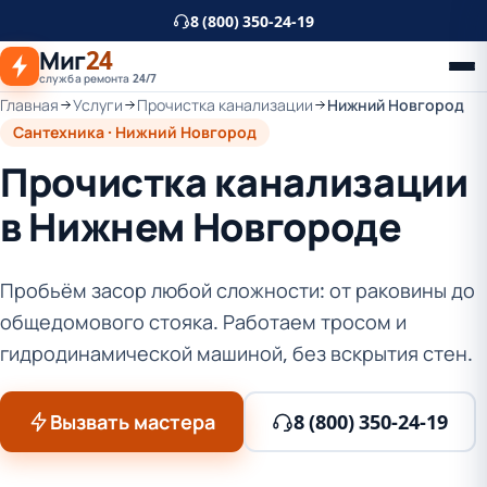
К
8 (800) 350-24-19
основному
Миг
24
контенту
служба ремонта 24/7
Главная
Услуги
Прочистка канализации
Нижний Новгород
Сантехника · Нижний Новгород
Прочистка канализации
в Нижнем Новгороде
Пробьём засор любой сложности: от раковины до
общедомового стояка. Работаем тросом и
гидродинамической машиной, без вскрытия стен.
Вызвать мастера
8 (800) 350-24-19