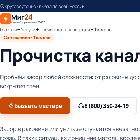
К
Круглосуточно · выезд по всей России
основному
Миг
24
контенту
служба ремонта 24/7
Главная
Услуги
Прочистка канализации
Тюмень
Сантехника · Тюмень
Прочистка кана
Пробьём засор любой сложности: от раковины до 
вскрытия стен.
Вызвать мастера
8 (800) 350-24-19
Засор в раковине или унитазе случается внезапно.
грязь. В таких ситуациях домашние методы вроде