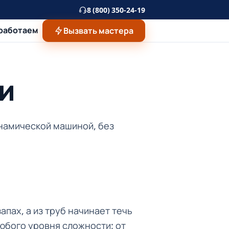
8 (800) 350-24-19
 работаем
Вызвать мастера
и
намической машиной, без
апах, а из труб начинает течь
юбого уровня сложности: от