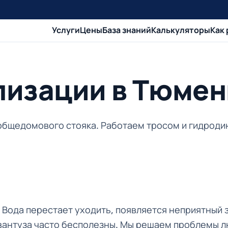
Услуги
Цены
База знаний
Калькуляторы
Как
лизации в Тюмен
общедомового стояка. Работаем тросом и гидроди
 Вода перестает уходить, появляется неприятный з
 вантуза часто бесполезны. Мы решаем проблемы л