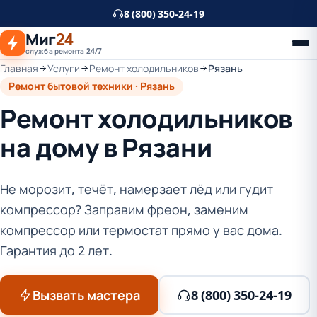
К
8 (800) 350-24-19
основному
Миг
24
контенту
служба ремонта 24/7
Главная
Услуги
Ремонт холодильников
Рязань
Ремонт бытовой техники · Рязань
Ремонт холодильников
на дому в Рязани
Не морозит, течёт, намерзает лёд или гудит
компрессор? Заправим фреон, заменим
компрессор или термостат прямо у вас дома.
Гарантия до 2 лет.
Вызвать мастера
8 (800) 350-24-19