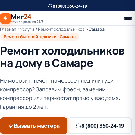
К
8 (800) 350-24-19
основному
Миг
24
контенту
служба ремонта 24/7
Главная
Услуги
Ремонт холодильников
Самара
Ремонт бытовой техники · Самара
Ремонт холодильников
на дому в Самаре
Не морозит, течёт, намерзает лёд или гудит
компрессор? Заправим фреон, заменим
компрессор или термостат прямо у вас дома.
Гарантия до 2 лет.
Вызвать мастера
8 (800) 350-24-19