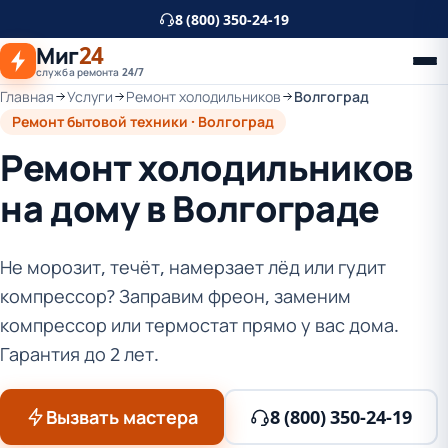
К
8 (800) 350-24-19
основному
Миг
24
контенту
служба ремонта 24/7
Главная
Услуги
Ремонт холодильников
Волгоград
Ремонт бытовой техники · Волгоград
Ремонт холодильников
на дому в Волгограде
Не морозит, течёт, намерзает лёд или гудит
компрессор? Заправим фреон, заменим
компрессор или термостат прямо у вас дома.
Гарантия до 2 лет.
Вызвать мастера
8 (800) 350-24-19