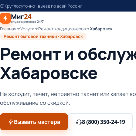
К
Круглосуточно · выезд по всей России
основному
Миг
24
контенту
служба ремонта 24/7
Главная
Услуги
Ремонт кондиционеров
Хабаровск
Ремонт бытовой техники · Хабаровск
Ремонт и обслу
Хабаровске
Не холодит, течёт, неприятно пахнет или капает 
обслуживание со скидкой.
Вызвать мастера
8 (800) 350-24-19