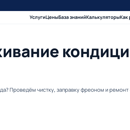
Услуги
Цены
База знаний
Калькуляторы
Как
живание кондици
вода? Проведём чистку, заправку фреоном и ремонт