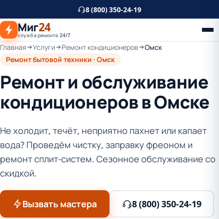
К
8 (800) 350-24-19
основному
Миг
24
контенту
служба ремонта 24/7
Главная
Услуги
Ремонт кондиционеров
Омск
Ремонт бытовой техники · Омск
Ремонт и обслуживание
кондиционеров в Омске
Не холодит, течёт, неприятно пахнет или капает
вода? Проведём чистку, заправку фреоном и
ремонт сплит-систем. Сезонное обслуживание со
скидкой.
Вызвать мастера
8 (800) 350-24-19