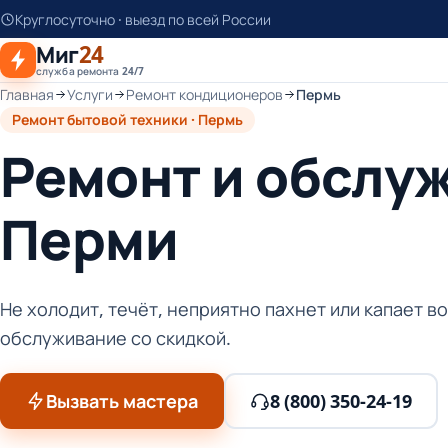
К
Круглосуточно · выезд по всей России
основному
Миг
24
контенту
служба ремонта 24/7
Главная
Услуги
Ремонт кондиционеров
Пермь
Ремонт бытовой техники · Пермь
Ремонт и обслу
Перми
Не холодит, течёт, неприятно пахнет или капает 
обслуживание со скидкой.
Вызвать мастера
8 (800) 350-24-19