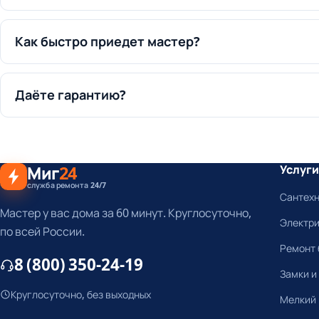
Как быстро приедет мастер?
Даёте гарантию?
Миг
24
Услуги
служба ремонта 24/7
Сантех
Мастер у вас дома за 60 минут. Круглосуточно,
Электр
по всей России.
Ремонт 
8 (800) 350-24-19
Замки и
Круглосуточно, без выходных
Мелкий