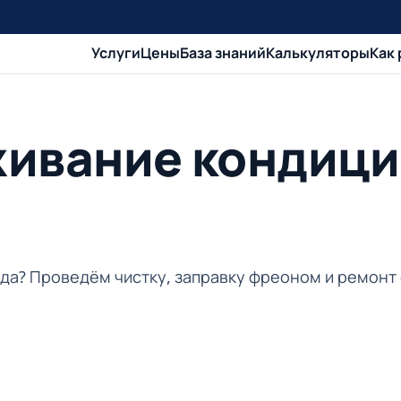
Услуги
Цены
База знаний
Калькуляторы
Как
живание кондици
вода? Проведём чистку, заправку фреоном и ремонт