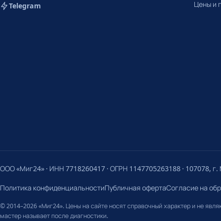
Цены и 
Telegram
ООО «Миг24» · ИНН 7718260417 · ОГРН 1147705263188 · 107078, г. М
Политика конфиденциальности
Публичная оферта
Согласие на об
© 2014–2026 «Миг24». Цены на сайте носят справочный характер и не явл
мастер называет после диагностики.