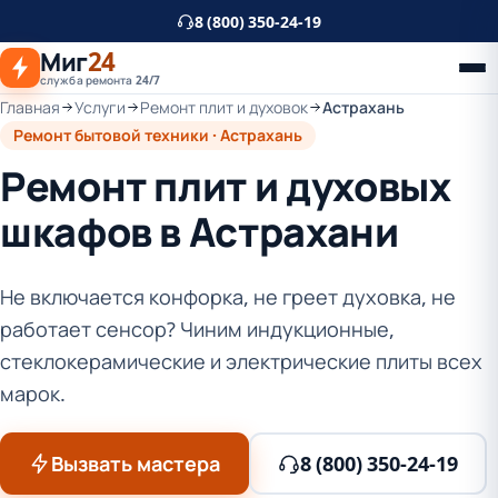
К
8 (800) 350-24-19
основному
Миг
24
контенту
служба ремонта 24/7
Главная
Услуги
Ремонт плит и духовок
Астрахань
Ремонт бытовой техники · Астрахань
Ремонт плит и духовых
шкафов в Астрахани
Не включается конфорка, не греет духовка, не
работает сенсор? Чиним индукционные,
стеклокерамические и электрические плиты всех
марок.
Вызвать мастера
8 (800) 350-24-19