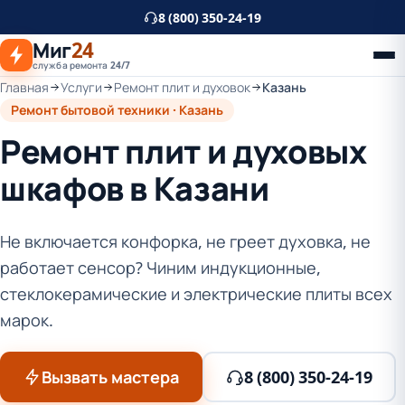
К
8 (800) 350-24-19
основному
Миг
24
контенту
служба ремонта 24/7
Главная
Услуги
Ремонт плит и духовок
Казань
Ремонт бытовой техники · Казань
Ремонт плит и духовых
шкафов в Казани
Не включается конфорка, не греет духовка, не
работает сенсор? Чиним индукционные,
стеклокерамические и электрические плиты всех
марок.
Вызвать мастера
8 (800) 350-24-19