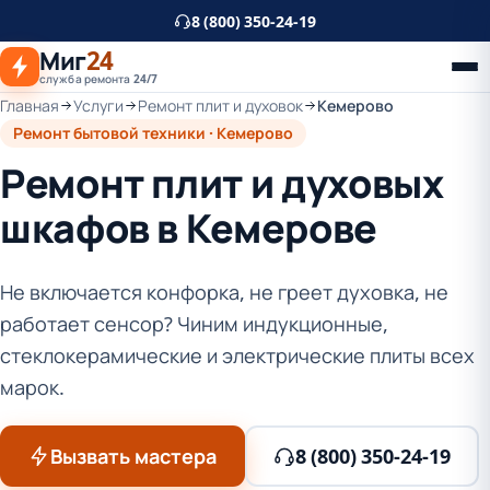
К
8 (800) 350-24-19
основному
Миг
24
контенту
служба ремонта 24/7
Главная
Услуги
Ремонт плит и духовок
Кемерово
Ремонт бытовой техники · Кемерово
Ремонт плит и духовых
шкафов в Кемерове
Не включается конфорка, не греет духовка, не
работает сенсор? Чиним индукционные,
стеклокерамические и электрические плиты всех
марок.
Вызвать мастера
8 (800) 350-24-19