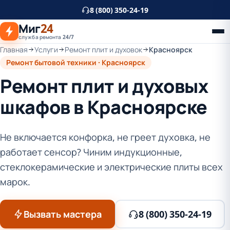
К
8 (800) 350-24-19
основному
Миг
24
контенту
служба ремонта 24/7
Главная
Услуги
Ремонт плит и духовок
Красноярск
Ремонт бытовой техники · Красноярск
Ремонт плит и духовых
шкафов в Красноярске
Не включается конфорка, не греет духовка, не
работает сенсор? Чиним индукционные,
стеклокерамические и электрические плиты всех
марок.
Вызвать мастера
8 (800) 350-24-19