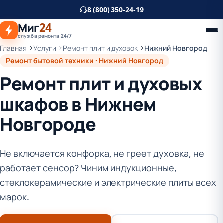
К
8 (800) 350-24-19
основному
Миг
24
контенту
служба ремонта 24/7
Главная
Услуги
Ремонт плит и духовок
Нижний Новгород
Ремонт бытовой техники · Нижний Новгород
Ремонт плит и духовых
шкафов в Нижнем
Новгороде
Не включается конфорка, не греет духовка, не
работает сенсор? Чиним индукционные,
стеклокерамические и электрические плиты всех
марок.