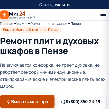
К
8 (800) 350-24-19
основному
Миг
24
контенту
служба ремонта 24/7
Главная
Услуги
Ремонт плит и духовок
Пенза
Ремонт бытовой техники · Пенза
Ремонт плит и духовых
шкафов в Пензе
Не включается конфорка, не греет духовка, не
работает сенсор? Чиним индукционные,
стеклокерамические и электрические плиты всех
марок.
Вызвать мастера
8 (800) 350-24-19