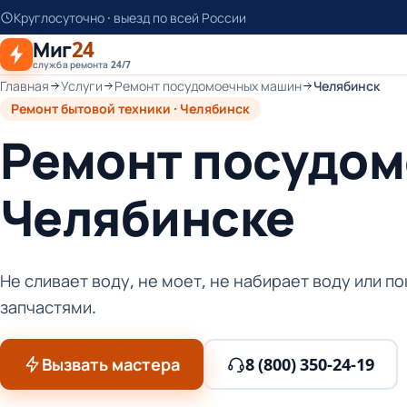
К
Круглосуточно · выезд по всей России
основному
Миг
24
контенту
служба ремонта 24/7
Главная
Услуги
Ремонт посудомоечных машин
Челябинск
Ремонт бытовой техники · Челябинск
Ремонт посудом
Челябинске
Не сливает воду, не моет, не набирает воду или 
запчастями.
Вызвать мастера
8 (800) 350-24-19