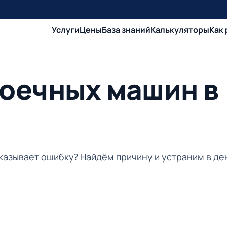
Услуги
Цены
База знаний
Калькуляторы
Как
оечных машин в
показывает ошибку? Найдём причину и устраним в д