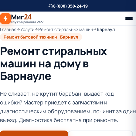
К
8 (800) 350-24-19
основному
Миг
24
контенту
служба ремонта 24/7
Главная
Услуги
Ремонт стиральных машин
Барнаул
Ремонт бытовой техники · Барнаул
Ремонт стиральных
машин на дому в
Барнауле
Не сливает, не крутит барабан, выдаёт код
ошибки? Мастер приедет с запчастями и
диагностическим оборудованием, починит за один
выезд. Диагностика бесплатна при ремонте.