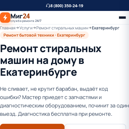
К
8 (800) 350-24-19
основному
Миг
24
контенту
служба ремонта 24/7
Главная
Услуги
Ремонт стиральных машин
Екатеринбург
Ремонт бытовой техники · Екатеринбург
Ремонт стиральных
машин на дому в
Екатеринбурге
Не сливает, не крутит барабан, выдаёт код
ошибки? Мастер приедет с запчастями и
диагностическим оборудованием, починит за один
выезд. Диагностика бесплатна при ремонте.