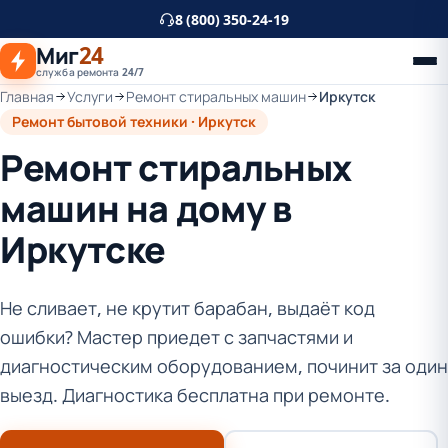
К
8 (800) 350-24-19
основному
Миг
24
контенту
служба ремонта 24/7
Главная
Услуги
Ремонт стиральных машин
Иркутск
Ремонт бытовой техники · Иркутск
Ремонт стиральных
машин на дому в
Иркутске
Не сливает, не крутит барабан, выдаёт код
ошибки? Мастер приедет с запчастями и
диагностическим оборудованием, починит за один
выезд. Диагностика бесплатна при ремонте.