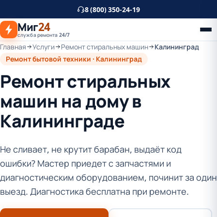
К
8 (800) 350-24-19
основному
Миг
24
контенту
служба ремонта 24/7
Главная
Услуги
Ремонт стиральных машин
Калининград
Ремонт бытовой техники · Калининград
Ремонт стиральных
машин на дому в
Калининграде
Не сливает, не крутит барабан, выдаёт код
ошибки? Мастер приедет с запчастями и
диагностическим оборудованием, починит за один
выезд. Диагностика бесплатна при ремонте.