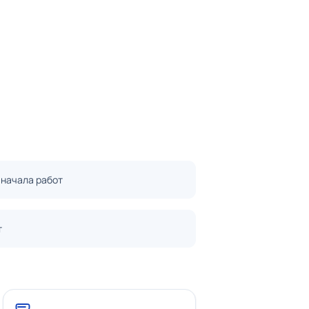
 начала работ
т