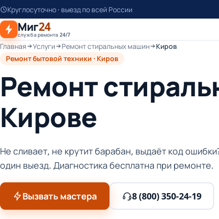
К
Круглосуточно · выезд по всей России
основному
Миг
24
контенту
служба ремонта 24/7
Главная
Услуги
Ремонт стиральных машин
Киров
Ремонт бытовой техники · Киров
Ремонт стираль
Кирове
Не сливает, не крутит барабан, выдаёт код ошибк
один выезд. Диагностика бесплатна при ремонте.
Вызвать мастера
8 (800) 350-24-19