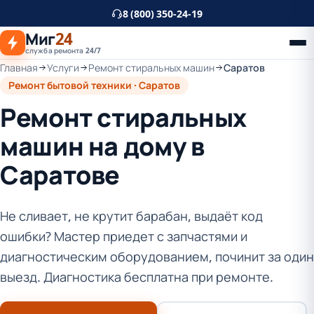
К
8 (800) 350-24-19
основному
Миг
24
контенту
служба ремонта 24/7
Главная
Услуги
Ремонт стиральных машин
Саратов
Ремонт бытовой техники · Саратов
Ремонт стиральных
машин на дому в
Саратове
Не сливает, не крутит барабан, выдаёт код
ошибки? Мастер приедет с запчастями и
диагностическим оборудованием, починит за один
выезд. Диагностика бесплатна при ремонте.